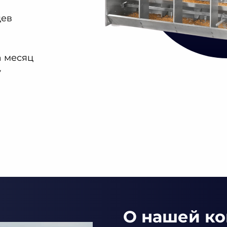
цев
а месяц
у
О нашей к