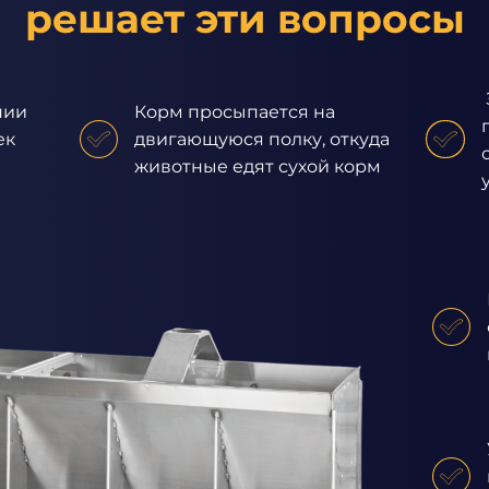
решает эти вопросы
нии
Корм просыпается на
ек
двигающуюся полку, откуда
животные едят сухой корм