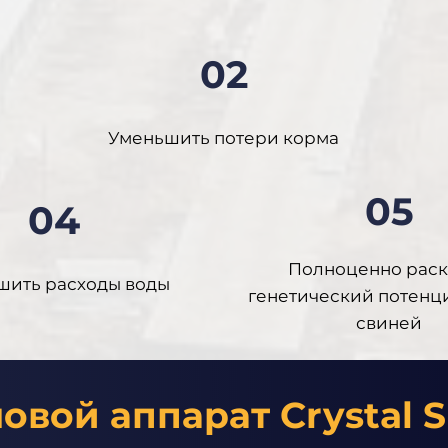
02
Уменьшить потери корма
05
04
Полноценно раск
шить расходы воды
генетический потенц
свиней
овой аппарат Crystal S