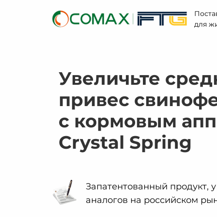
Поста
для ж
Увеличьте сре
привес свинофе
с кормовым ап
Crystal Spring
Запатентованный продукт, у
аналогов на российском ры