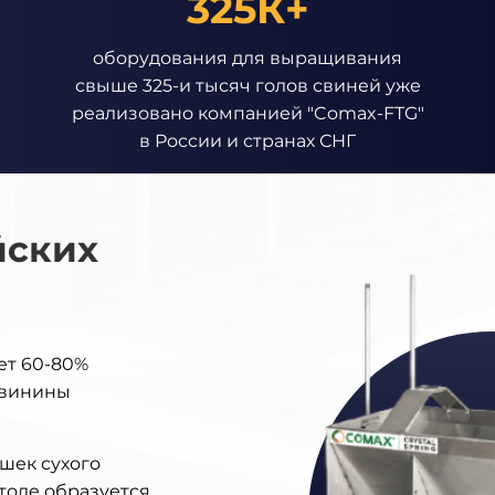
325К+
оборудования для выращивания
свыше 325-и тысяч голов свиней уже
реализовано компанией "Comax-FTG"
в России и странах СНГ
йских
ет 60-80%
свинины
шек сухого
толе образуется