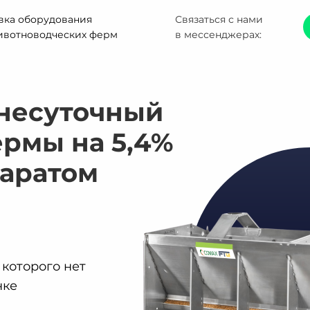
вка оборудования
Связаться с нами
ивотноводческих ферм
в мессенджерах:
днесуточный
рмы на 5,4%
паратом
 которого нет
нке