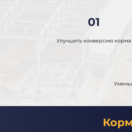
01
Улучшить конверсию корма
Умень
Корм