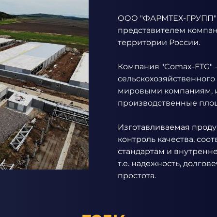
ООО "ФАРМТЕХ-ГРУПП" 
представителем компан
территории России.
Компания "Comax-FTG"
сельскохозяйственного 
мировыми компаниям, 
производственные площ
Изготавливаемая проду
контроль качества, соо
стандартам и внутренн
т.е. надежность, долгов
простота.