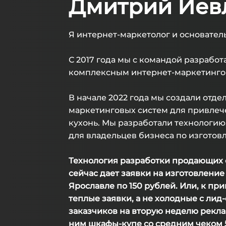
Дмитрий Иев
Я интернет-маркетолог и основатель 
С 2017 года мы с командой разрабо
комплексным интернет-маркетингом
В начале 2022 года мы создали отде
маркетинговых систем для привлече
кухонь. Мы разработали технологию
для владельцев бизнеса по изготов
Технология разработки продающих с
сейчас дает заявки на изготовление 
Ярославле по 150 рублей. Или, к прим
теплые заявки, а не холодные с ли
заказчиков на вторую неделю рекла
ним шкафы-купе со средним чеком 5