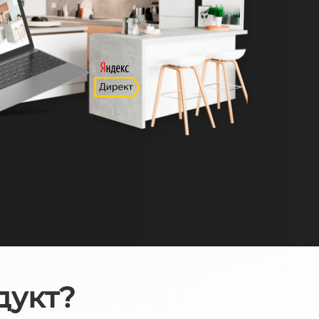
дукт?