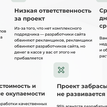
Низкая ответственность
Ср
дн
за проект
ср
Из-за того, что нет комплексного
лов
подрядчика — разработчики сайта
 а
Вам
обвиняют рекламщиков, рекламщики
нед
обвиняют разработчиков сайта, но
и о
денег в кассе у вас от этого не
рас
прибавляется
стоимость и
Проект забрасы
ие окупаемости
не развивается
зработки качественных
95% агентств разрабатыв