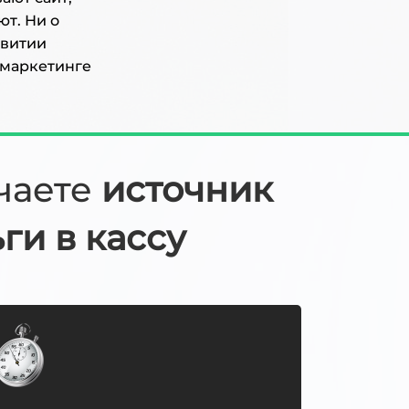
ют. Ни о
звитии
 маркетинге
учаете
источник
ги в кассу