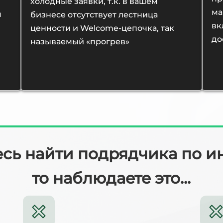
холодные заявки, т.к. в вашем
ма
м
бизнесе отсутствует лестница
вк
ценности и Welcome-цепочка, так
до
называемый «прогрев»
есь
найти подрядчика по и
то наблюдаете это...