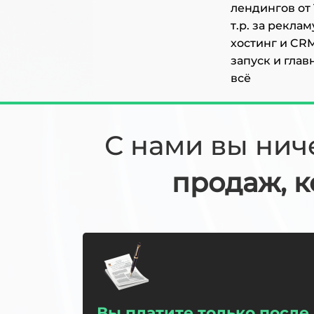
лендингов от 1
т.р. за рекла
хостинг и CR
запуск и глав
всё
С нами вы нич
продаж, к
Вы платите только после