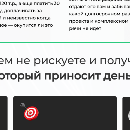
20 т.р., а еще платить 30
отдают его вам и забыва
му, доплачивать за
какой долгосрочном ра
M и неизвестно когда
проекта и комплексном
ное — окупится ли это
речи не идет
ем не рискуете и пол
оторый приносит день