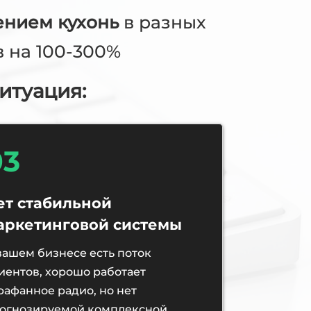
ением кухонь
в разных
в на 100-300%
итуация:
03
ет стабильной
аркетинговой системы
вашем бизнесе есть поток
иентов, хорошо работает
рафанное радио, но нет
огнозируемой комплексной